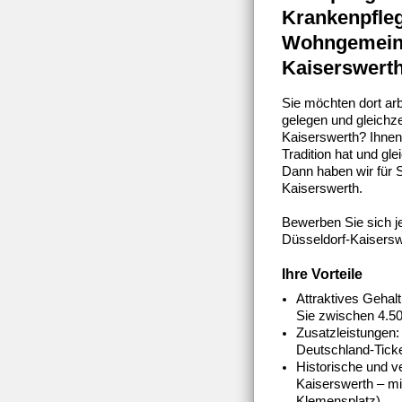
Krankenpfleg
Wohngemeinsc
Kaiserswert
Sie möchten dort ar
gelegen und gleichz
Kaiserswerth? Ihnen i
Tradition hat und gl
Dann haben wir für 
Kaiserswerth.
Bewerben Sie sich j
Düsseldorf-Kaisersw
Ihre Vorteile
Attraktives Gehal
Sie zwischen 4.500
Zusatzleistungen
Deutschland-Tick
Historische und v
Kaiserswerth – mi
Klemensplatz).