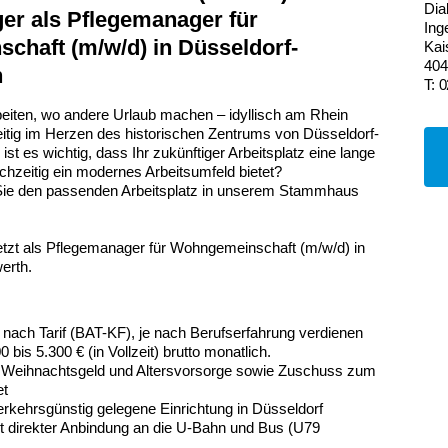
Dia
er als Pflegemanager für
Ing
haft (m/w/d) in Düsseldorf-
Kai
404
h
T: 
beiten, wo andere Urlaub machen – idyllisch am Rhein
eitig im Herzen des historischen Zentrums von Düsseldorf-
st es wichtig, dass Ihr zukünftiger Arbeitsplatz eine lange
eichzeitig ein modernes Arbeitsumfeld bietet?
Sie den passenden Arbeitsplatz in unserem Stammhaus
etzt als Pflegemanager für Wohngemeinschaft (m/w/d) in
erth.
t nach Tarif (BAT-KF), je nach Berufserfahrung verdienen
 bis 5.300 € (in Vollzeit) brutto monatlich.
: Weihnachtsgeld und Altersvorsorge sowie Zuschuss zum
et
erkehrsgünstig gelegene Einrichtung in Düsseldorf
t direkter Anbindung an die U-Bahn und Bus (U79