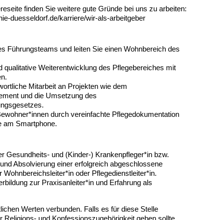
reseite finden Sie weitere gute Gründe bei uns zu arbeiten:
ie-duesseldorf.de/karriere/wir-als-arbeitgeber
es Führungsteams und leiten Sie einen Wohnbereich des
d qualitative Weiterentwicklung des Pflegebereiches mit
en.
wortliche Mitarbeit an Projekten wie dem
ement und die Umsetzung des
ngsgesetzes.
 Bewohner*innen durch vereinfachte Pflegedokumentation
e am Smartphone.
der Gesundheits- und (Kinder-) Krankenpfleger*in bzw.
und Absolvierung einer erfolgreich abgeschlossene
r Wohnbereichsleiter*in oder Pflegedienstleiter*in.
rbildung zur Praxisanleiter*in und Erfahrung als
tlichen Werten verbunden. Falls es für diese Stelle
 Religions- und Konfessionszugehörigkeit geben sollte,