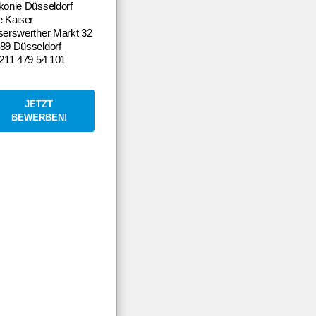
konie Düsseldorf
e Kaiser
serswerther Markt 32
89 Düsseldorf
0211 479 54 101
JETZT
BEWERBEN!