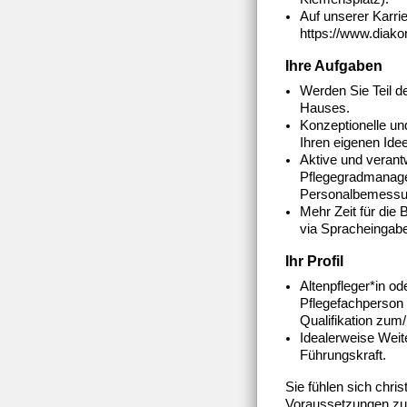
Auf unserer Karrie
https://www.diakon
Ihre Aufgaben
Werden Sie Teil d
Hauses.
Konzeptionelle un
Ihren eigenen Ide
Aktive und verant
Pflegegradmanag
Personalbemessu
Mehr Zeit für die
via Spracheingab
Ihr Profil
Altenpfleger*in o
Pflegefachperson 
Qualifikation zum/
Idealerweise Weite
Führungskraft.
Sie fühlen sich chris
Voraussetzungen zur