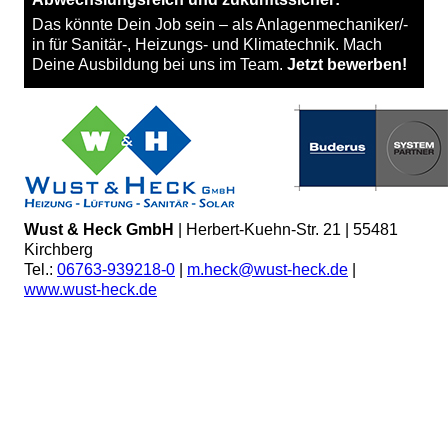
Das könnte Dein Job sein – als Anlagenmechaniker/-
in für Sanitär-, Heizungs- und Klimatechnik. Mach
Deine Ausbil­dung bei uns im Team.
Jetzt bewerben!
Wust & Heck GmbH
|
Herbert-Kuehn-Str. 21
|
55481
Kirchberg
Tel.:
06763-939218-0
|
m.heck@wust-heck.de
|
www.wust-heck.de