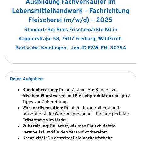
Ausbildung Fachverkäufer im
Lebensmittelhandwerk – Fachrichtung
Fleischerei (m/w/d) – 2025
Standort: Bei Rees Frischemärkte KG in
Kapplerstraße 58, 79117 Freiburg, Waldkirch,
Karlsruhe-Knielingen - Job-ID ESW-EH-30754
Deine Aufgaben:
Kundenberatung:
Du berätst unsere Kunden zu
frischen Wurstwaren
und
Fleischprodukten
und gibst
Tipps zur Zubereitung.
Warenpräsentation:
Du pflegst, kontrollierst und
präsentierst die Ware ansprechend – für eine perfekte
Präsentation im Markt.
Zubereitung:
Du lernst, wie man Fleisch richtig
verarbeitet und für den Verkauf vorbereitet.
Kreativität:
Du gestaltest die
Verkaufstheke