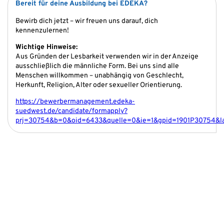
Bereit für deine Ausbildung bei EDEKA?
Bewirb dich jetzt – wir freuen uns darauf, dich
kennenzulernen!
Wichtige Hinweise:
Aus Gründen der Lesbarkeit verwenden wir in der Anzeige
ausschließlich die männliche Form. Bei uns sind alle
Menschen willkommen – unabhängig von Geschlecht,
Herkunft, Religion, Alter oder sexueller Orientierung.
https://bewerbermanagement.edeka-
suedwest.de/candidate/formapply?
prj=30754&b=0&oid=6433&quelle=0&ie=1&gpid=1901P30754&l