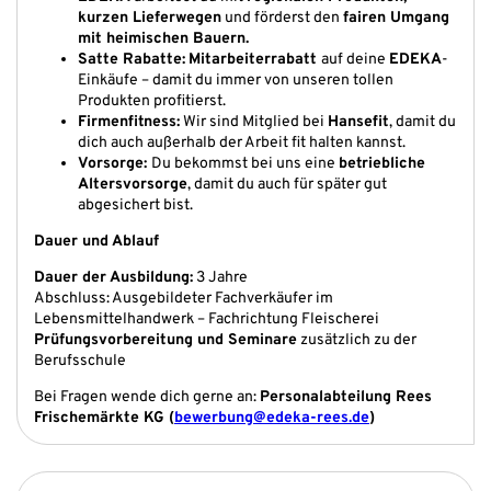
kurzen Lieferwegen
und förderst den
fairen Umgang
mit heimischen Bauern.
Satte Rabatte:
Mitarbeiterrabatt
auf deine
EDEKA
-
Einkäufe – damit du immer von unseren tollen
Produkten profitierst.
Firmenfitness:
Wir sind Mitglied bei
Hansefit
, damit du
dich auch außerhalb der Arbeit fit halten kannst.
Vorsorge:
Du bekommst bei uns eine
betriebliche
Altersvorsorge
, damit du auch für später gut
abgesichert bist.
Dauer und Ablauf
Dauer der Ausbildung:
3 Jahre
Abschluss: Ausgebildeter Fachverkäufer im
Lebensmittelhandwerk – Fachrichtung Fleischerei
Prüfungsvorbereitung und Seminare
zusätzlich zu der
Berufsschule
Bei Fragen wende dich gerne an:
Personalabteilung Rees
Frischemärkte KG (
bewerbung@edeka-rees.de
)