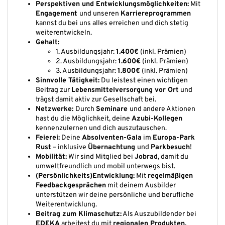
Perspektiven und Entwicklungsmöglichkeiten:
Mit
Engagement
und unseren
Karriereprogrammen
kannst du bei uns alles erreichen und dich stetig
weiterentwickeln.
Gehalt:
1. Ausbildungsjahr:
1.400€
(inkl. Prämien)
2. Ausbildungsjahr:
1.600€
(inkl. Prämien)
3. Ausbildungsjahr:
1.800€
(inkl. Prämien)
Sinnvolle Tätigkeit:
Du leistest einen wichtigen
Beitrag zur
Lebensmittelversorgung vor Ort
und
trägst damit aktiv zur Gesellschaft bei.
Netzwerke:
Durch
Seminare
und andere Aktionen
hast du die Möglichkeit, deine
Azubi-Kollegen
kennenzulernen und dich auszutauschen.
Feierei:
Deine
Absolventen-Gala
im
Europa-Park
Rust
– inklusive
Übernachtung
und
Parkbesuch
!
Mobilität:
Wir sind Mitglied bei
Jobrad
, damit du
umweltfreundlich und mobil unterwegs bist.
(Persönlichkeits)Entwicklung:
Mit
regelmäßigen
Feedbackgesprächen
mit deinem Ausbilder
unterstützen wir deine persönliche und berufliche
Weiterentwicklung.
Beitrag zum Klimaschutz:
Als Auszubildender bei
EDEKA
arbeitest du mit
regionalen Produkten,