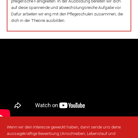
pflegerische Fähigkeiten. In der Ausbildung bereiten wir dich
auf diese spannende und abwechslungsreiche Aufgabe vor.
Dafür arbeiten wir eng mit den Pflegeschulen zusammen, die
dich in der Theorie ausbilden.
Wenn wir dein Interesse geweckt haben, dann sende uns deine
aussagekräftige Bewerbung (Anschreiben, Lebens­lauf und