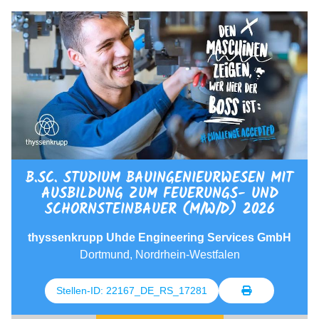
B.SC. STUDIUM BAUINGENIEURWESEN MIT
AUSBILDUNG ZUM FEUERUNGS- UND
SCHORNSTEINBAUER (M/W/D) 2026
thyssenkrupp Uhde Engineering Services GmbH
Dortmund, Nordrhein-Westfalen
Stellen-ID: 22167_DE_RS_17281