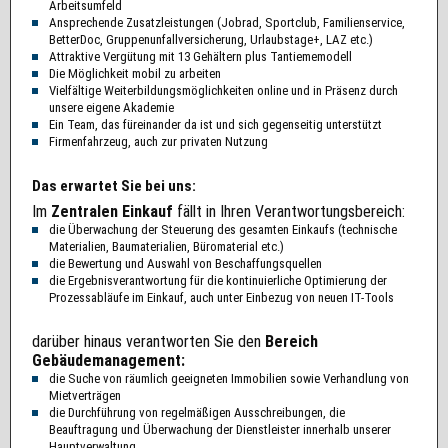
Arbeitsumfeld
Ansprechende Zusatzleistungen (Jobrad, Sportclub, Familienservice,
BetterDoc, Gruppenunfallversicherung, Urlaubstage+, LAZ etc.)
Attraktive Vergütung mit 13 Gehältern plus Tantiememodell
Die Möglichkeit mobil zu arbeiten
Vielfältige Weiterbildungsmöglichkeiten online und in Präsenz durch
unsere eigene Akademie
Ein Team, das füreinander da ist und sich gegenseitig unterstützt
Firmenfahrzeug, auch zur privaten Nutzung
Das erwartet Sie bei uns:
Im
Zentralen Einkauf
fällt in Ihren Verantwortungsbereich:
die Überwachung der Steuerung des gesamten Einkaufs (technische
Materialien, Baumaterialien, Büromaterial etc.)
die Bewertung und Auswahl von Beschaffungsquellen
die Ergebnisverantwortung für die kontinuierliche Optimierung der
Prozessabläufe im Einkauf, auch unter Einbezug von neuen IT-Tools
darüber hinaus verantworten Sie den
Bereich
Gebäudemanagement:
die Suche von räumlich geeigneten Immobilien sowie Verhandlung von
Mietverträgen
die Durchführung von regelmäßigen Ausschreibungen, die
Beauftragung und Überwachung der Dienstleister innerhalb unserer
Hauptverwaltung