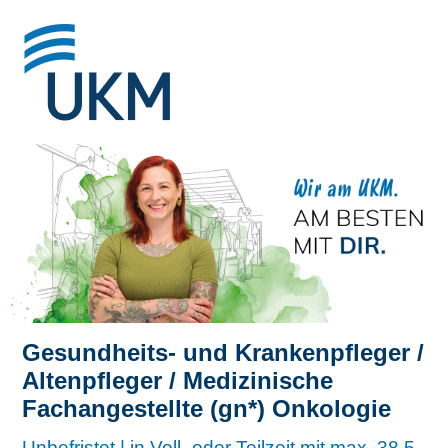
Gesundheits- und Krankenpfleger /
Altenpfleger / Medizinische
Fachangestellte (gn*) Onkologie
Unbefristet | in Voll- oder Teilzeit mit max. 38,5