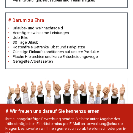
Verantwortungsbewusstsein und Teamfähigkeit
# Darum zu Ehra
Urlaubs- und Weihnachtsgeld
Vermögenswirksame Leistungen
Job-Bike
30 Tage Urlaub
Kostenfreie Getränke, Obst und Parkplätze
Günstige Einkaufskonditionen auf unsere Produkte
Flache Hierarchien und kurze Entschei­dungs­wege
Geregelte Arbeitszeiten
# Wir freuen uns darauf Sie kennenzulernen!
Ihre aussagekräftige Bewerbung senden Sie bitte unter Angabe des
frühestmöglichen Eintrittstermins per E-Mail an:
bewerbung@ehra.de
.
Fragen beantworten wir Ihnen gerne auch vorab telefonisch oder per E-