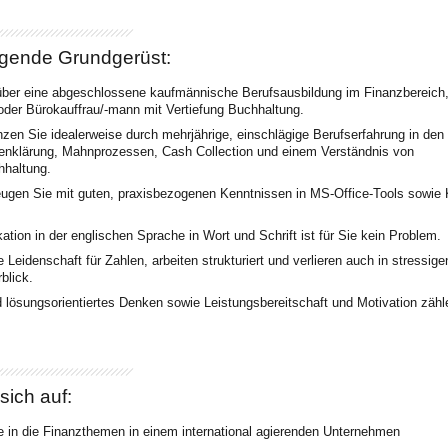
ugende Grundgerüst:
über eine abgeschlossene kaufmännische Berufsausbildung im Finanzbereich
 oder Bürokauffrau/-mann mit Vertiefung Buchhaltung.
änzen Sie idealerweise durch mehrjährige, einschlägige Berufserfahrung in den
enklärung, Mahnprozessen, Cash Collection und einem Verständnis von
hhaltung.
gen Sie mit guten, praxisbezogenen Kenntnissen in MS-Office-Tools sowie 
ion in der englischen Sprache in Wort und Schrift ist für Sie kein Problem.
 Leidenschaft für Zahlen, arbeiten strukturiert und verlieren auch in stressige
blick.
d lösungsorientiertes Denken sowie Leistungsbereitschaft und Motivation zähl
sich auf:
ke in die Finanzthemen in einem international agierenden Unternehmen