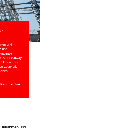
N:
enken und
en und
 optimale
ndes BrandSafway
n. Um auch in
so Leute wie
lachen
n
Ratingen bei
 Ein­nahmen und