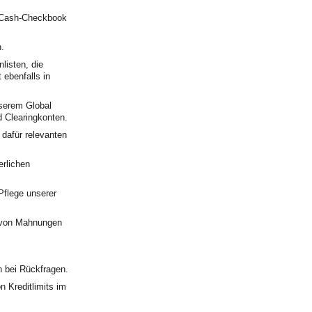
 Cash-Checkbook
.
listen, die
 ebenfalls in
nserem Global
Clearingkonten.
 dafür relevanten
erlichen
Pflege unserer
g von Mahnungen
n bei Rückfragen.
 Kreditlimits im