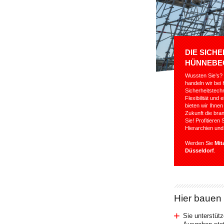
DIE SICH
HÜNNEBE
Wussten Sie’s? 
handeln wir bei
Sicherheitstechn
Flexibilität un
bieten wir Ihne
Zukunft die br
Sie! Profitiere
Hierarchien un
Werden Sie
Mit
Düsseldorf
.
Hier bauen 
Sie unterstüt