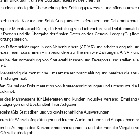
 im Blick damit unsere Liquidität jederzeit gesichert ist.
en eigenständig die Überwachung des Zahlungsprozesses und pflegen unser
ich um die Klärung und Schließung unserer Lieferanten- und Debitorenkonten
ng der Monatsabschlüsse, die Erstellung von Lieferanten- und Debitorensalden­
r Posten und die Übergabe der finalen Daten an das General Ledger (GL) liegt
ortungsbereich.
ten Differenzklärungen in den Nebenbüchern (AP/AR) und arbeiten eng mit u
vices Team zusammen – insbesondere zu Themen wie Zahlungen, AP/AR und 
en bei der Vorbereitung von Steuererklärungen und Taxreports und stellen alle
eit.
 eigenständig die monatliche Umsatzsteuervoranmeldung und bereiten die steu
 Prüfungen auf.
lfen Sie bei der Dokumentation von Kontenabstimmungen und unterstützt die 
ackline).
ng des Mahnwesens für Lieferanten und Kunden inklusive Versand, Empfan
tätigungen sind Bestandteil Ihrer Aufgaben.
regelmäßig Statistiken und volkswirtschaftliche Auswertungen.
Daten für Wirtschaftsprüfungen und interne Audits auf und sind Ansprechperso
zen bei Anfragen des Konzernkreditmanagements und stimmen die Vergabe von
OA selbständig ab.