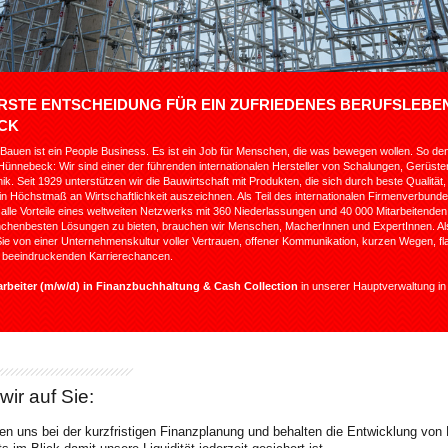
ERSTE ENTSCHEIDUNG FÜR EIN ZUFRIEDENES BERUFSLEBE
CK
Bauen ist ein People Business. Es ist ein Job für Menschen, die was bewegen wollen. So d
 Hünnebeck: Wir sind einer der führenden internationalen Hersteller von Schalungen, Gerüst
ik. Seit 1929 unterstützen wir die Bauwirtschaft mit Produkten, die sich durch beste Qualität,
d ein Höchstmaß an Wirtschaftlichkeit auszeichnen. Als Teil des internationalen Firmenverbu
n alle Vorteile eines weltweiten Netzwerks mit 360 Niederlassungen und 40 000 Mitarbeitende
anchenbesten Lösungen zu bieten, brauchen wir Menschen, MacherInnen und ExpertInnen. Al
n Sie von einer Unternehmenskultur voller Vertrauen, offener Kommunikation, kurzen Wegen, f
d beeindruckenden Karrierechancen.
arbeiter (m/w/d) in Finanzbuchhaltung & Cash Collection
in unserer Hauptverwaltung i
wir auf Sie:
zen uns bei der kurzfristigen Finanzplanung und behalten die Entwicklung von