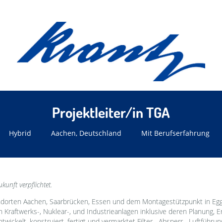
Projektleiter/in TGA
Hybrid
Aachen, Deutschland
Mit Berufserfahrung
kunft verpflichtet.
dorten Aachen, Saarbrücken, Essen und dem Montagestützpunkt in Egge
n Kraftwerks-, Nuklear-, und Industrieanlagen inklusive deren Planung, E
ickelt, konstruiert, fertigt und vermarktet Filter-, Absperr-, Luftführu