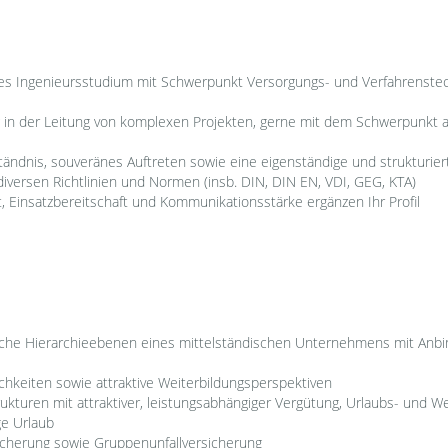
Ingenieursstudium mit Schwerpunkt Versorgungs- und Verfahrenstechn
 in der Leitung von komplexen Projekten, gerne mit dem Schwerpunkt au
ändnis, souveränes Auftreten sowie eine eigenständige und strukturier
diversen Richtlinien und Normen (insb. DIN, DIN EN, VDI, GEG, KTA)
, Einsatzbereitschaft und Kommunikationsstärke ergänzen Ihr Profil
che Hierarchieebenen eines mittelständischen Unternehmens mit Anbi
chkeiten sowie attraktive Weiterbildungsperspektiven
ukturen mit attraktiver, leistungsabhängiger Vergütung, Urlaubs- und 
ge Urlaub
icherung sowie Gruppenunfallversicherung