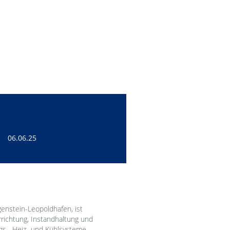
06.06.25
nstein-Leopoldhafen, ist
rrichtung, Instandhaltung und
ngs-, Heiz- und Kühlsysteme.