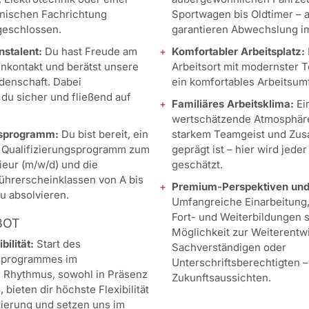
hnischen Fachrichtung
Sportwagen bis Oldtimer – a
geschlossen.
garantieren Abwechslung i
stalent:
Du hast Freude am
Komfortabler Arbeitsplatz:
nkontakt und berätst unsere
Arbeitsort mit modernster T
denschaft. Dabei
ein komfortables Arbeitsum
du sicher und fließend auf
Familiäres Arbeitsklima:
Ei
wertschätzende Atmosphäre
gsprogramm:
Du bist bereit, ein
starkem Teamgeist und Zu
 Qualifizierungsprogramm zum
geprägt ist – hier wird jede
ieur (m/w/d) und die
geschätzt.
ührerscheinklassen von A bis
Premium-Perspektiven und 
zu absolvieren.
Umfangreiche Einarbeitung
Fort- und Weiterbildungen
BOT
Möglichkeit zur Weiterentw
ilität:
Start des
Sachverständigen oder
gsprogrammes im
Unterschriftsberechtigten –
 Rhythmus, sowohl in Präsenz
Zukunftsaussichten.
, bieten dir höchste Flexibilität
izierung und setzen uns im