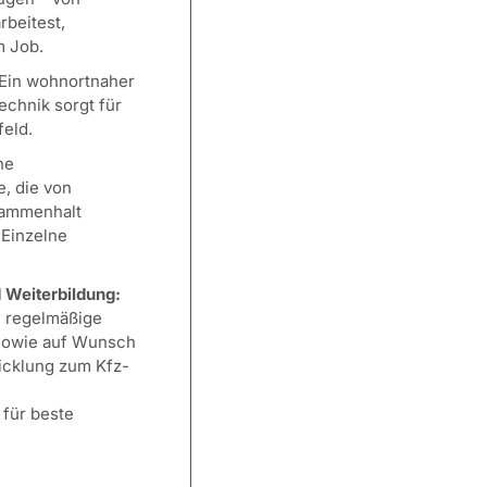
rbeitest,
m Job.
Ein wohnortnaher
echnik sorgt für
feld.
ne
, die von
sammenhalt
r Einzelne
Weiterbildung:
, regelmäßige
 sowie auf Wunsch
icklung zum Kfz-
 für beste