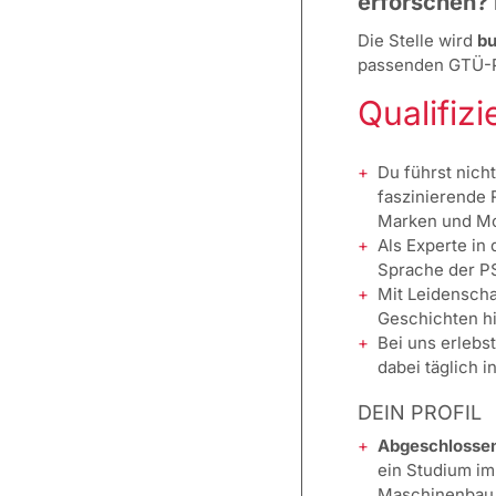
erforschen? 
Die Stelle wird
bu
passenden GTÜ-Pa
Qualifiz
Du führst nich
faszinierende 
Marken und Mo
Als Experte in
Sprache der PS
Mit Leidenscha
Geschichten hi
Bei uns erlebs
dabei täglich 
DEIN PROFIL
Abgeschlossen
ein Studium im
Maschinenbau, 