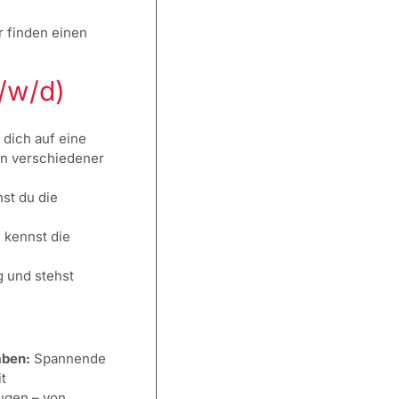
!
r finden einen
/w/d)
dich auf eine
en verschiedener
st du die
 kennst die
g und stehst
aben:
Spannende
t
ugen – von