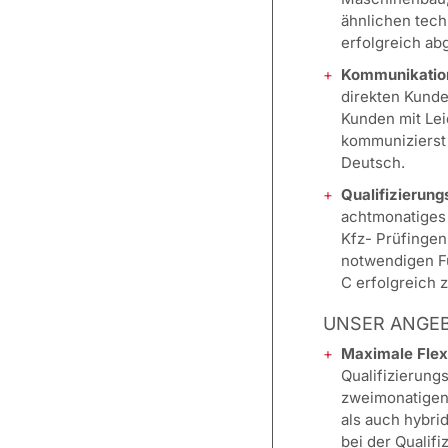
ähnlichen tec
erfolgreich ab
Kommunikation
direkten Kunde
Kunden mit Lei
kommunizierst 
Deutsch.
Qualifizierun
achtmonatiges
Kfz- Prüfingen
notwendigen F
C erfolgreich 
UNSER ANGE
Maximale Flexib
Qualifizierun
zweimonatigen
als auch hybrid
bei der Qualif