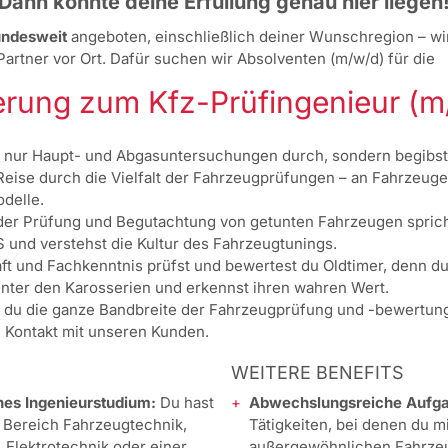
Dann könnte deine Erfüllung genau hier liegen
ndesweit
angeboten, einschließlich deiner Wunschregion – wi
rtner vor Ort. Dafür suchen wir Absolventen (m/w/d) für die
ierung zum Kfz-Prüfingenieur (m
t nur Haupt- und Abgasuntersuchungen durch, sondern begibst 
Reise durch die Vielfalt der Fahrzeugprüfungen – an Fahrzeug
delle.
 der Prüfung und Begutachtung von getunten Fahrzeugen sprich
 und verstehst die Kultur des Fahrzeugtunings.
ft und Fachkenntnis prüfst und bewertest du Oldtimer, denn du
nter den Karosserien und erkennst ihren wahren Wert.
t du die ganze Bandbreite der Fahrzeugprüfung und -bewertun
in Kontakt mit unseren Kunden.
WEITERE BENEFITS
es Ingenieurstudium:
Du hast
Abwechslungsreiche Aufg
 Bereich Fahrzeugtechnik,
Tätigkeiten, bei denen du mi
Elektrotechnik oder einer
außergewöhnlichen Fahrze