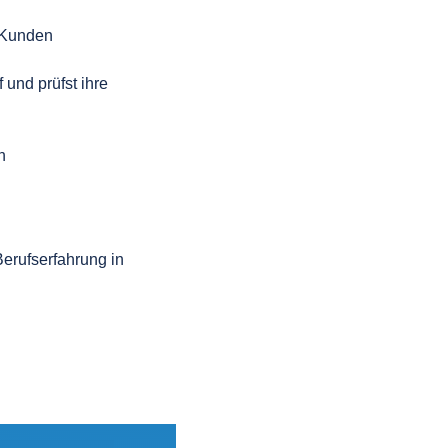
 Kunden
 und prüfst ihre
n
erufserfahrung in