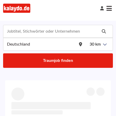
30
km
Traumjob finden