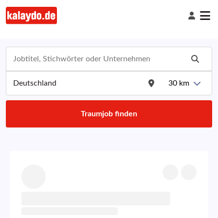
30
km
Traumjob finden