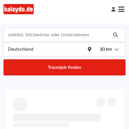
30
km
Traumjob finden