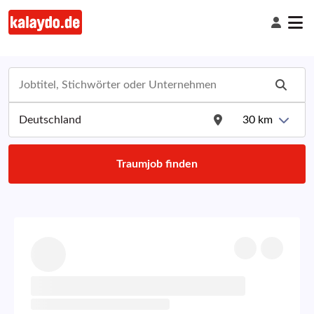
30
km
Traumjob finden