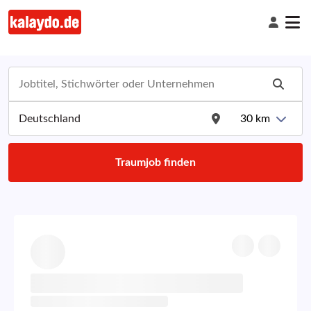
30
km
Traumjob finden