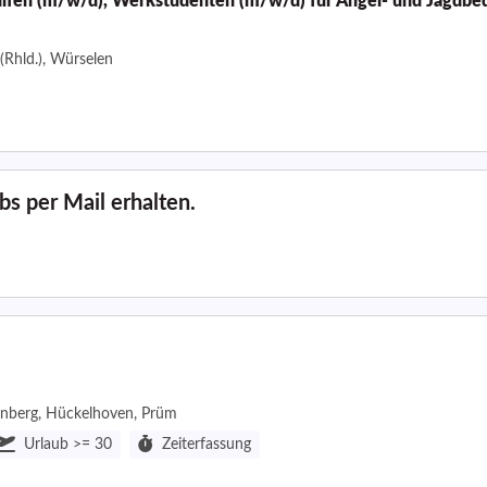
shilfen (m/w/d), Werkstudenten (m/w/d) für Angel- und Jagdbe
(Rhld.), Würselen
s per Mail erhalten.
enberg, Hückelhoven, Prüm
Urlaub >= 30
Zeiterfassung