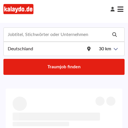
30
km
Traumjob finden