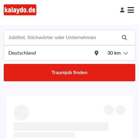
30
km
Traumjob finden