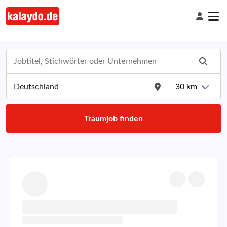
30
km
Traumjob finden