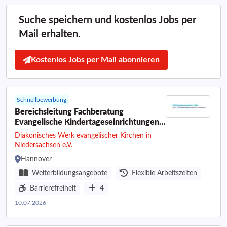
Suche speichern und kostenlos Jobs per
Mail erhalten.
Kostenlos Jobs per Mail abonnieren
Schnellbewerbung
Bereichsleitung Fachberatung
Evangelische Kindertageseinrichtungen
(m/w/d) im Diakonischen Werk
Diakonisches Werk evangelischer Kirchen in
evangelischer Kirchen in Niedersachsen
Niedersachsen e.V.
e.V.
Hannover
Weiterbildungsangebote
Flexible Arbeitszeiten
Barrierefreiheit
4
10.07.2026