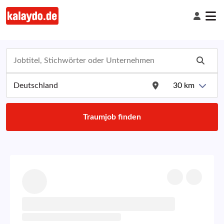
30
km
Traumjob finden