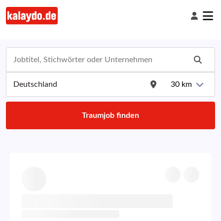
30
km
Traumjob finden