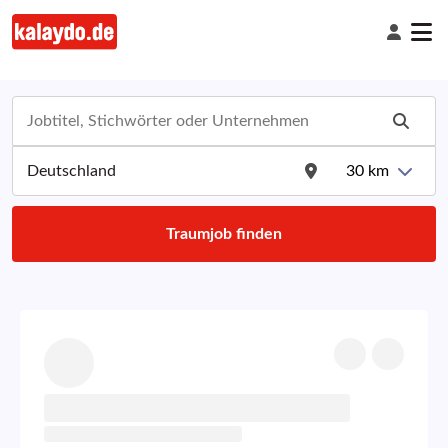
30
km
Traumjob finden