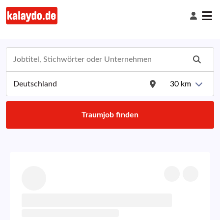
30
km
Traumjob finden