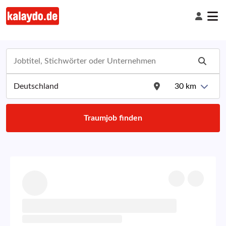
30
km
Traumjob finden