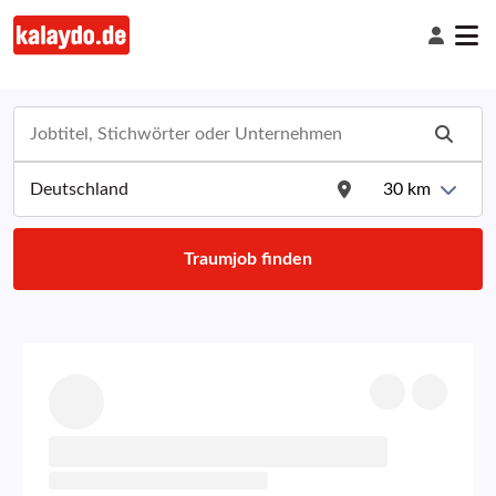
30
km
Traumjob finden