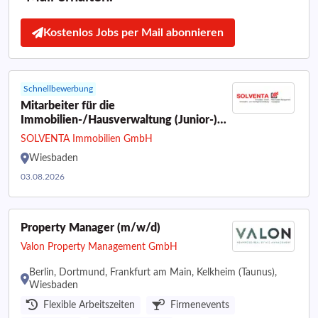
Kostenlos Jobs per Mail abonnieren
Schnellbewerbung
Mitarbeiter für die
Immobilien-/Hausverwaltung (Junior-)
Immobilienverwalter WEG + MIET -
SOLVENTA Immobilien GmbH
Objektbetreuer
Wiesbaden
Immobilienkaufmann-/frau (m/w/d) in
Vollzeit / Teilzeit
03.08.2026
Property Manager (m/w/d)
Valon Property Management GmbH
Berlin, Dortmund, Frankfurt am Main, Kelkheim (Taunus),
Wiesbaden
Flexible Arbeitszeiten
Firmenevents