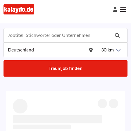
30
km
Traumjob finden