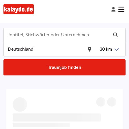
30
km
Traumjob finden