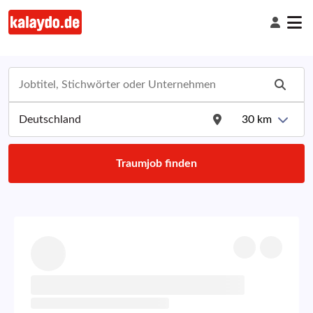
30
km
Traumjob finden