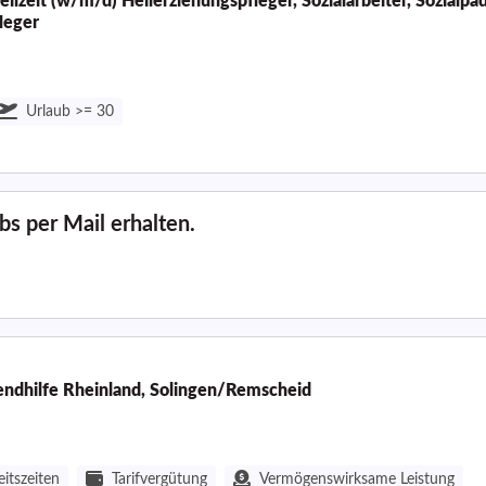
eilzeit (w/m/d) Heilerziehungspfleger, Sozialarbeiter, Sozialpä
leger
Urlaub >= 30
s per Mail erhalten.
gendhilfe Rheinland, Solingen/Remscheid
eitszeiten
Tarifvergütung
Vermögenswirksame Leistung