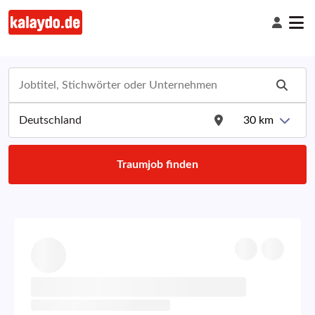
30
km
Traumjob finden