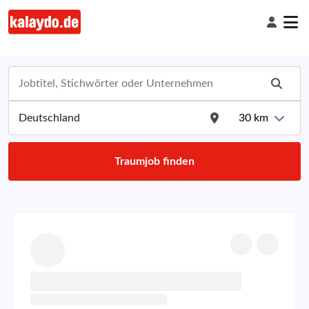
30
km
Traumjob finden