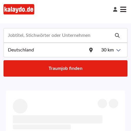
30
km
Traumjob finden