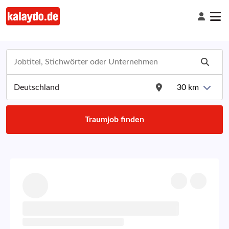
30
km
Traumjob finden