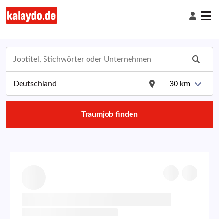
30
km
Traumjob finden