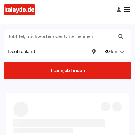
30
km
Traumjob finden