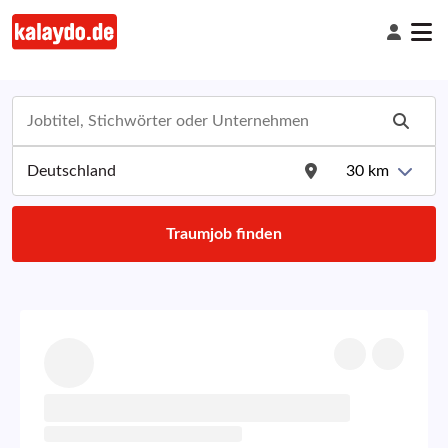
30
km
Traumjob finden