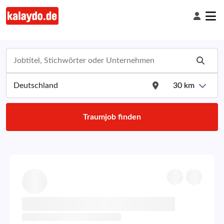
30
km
Traumjob finden