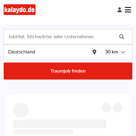
30
km
Traumjob finden