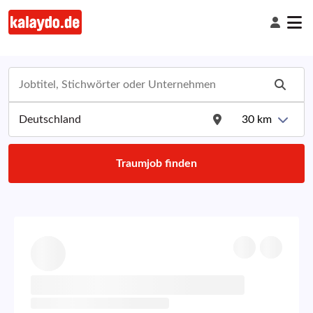
30
km
Traumjob finden