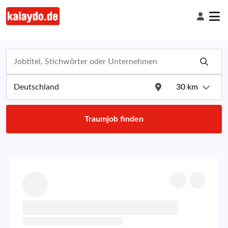
30
km
Traumjob finden