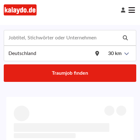
30
km
Traumjob finden