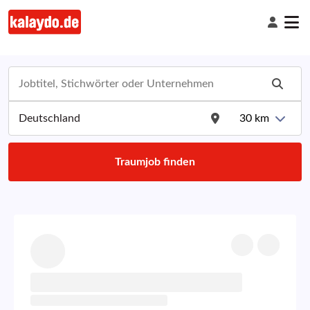
30
km
Traumjob finden