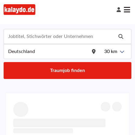
30
km
Traumjob finden