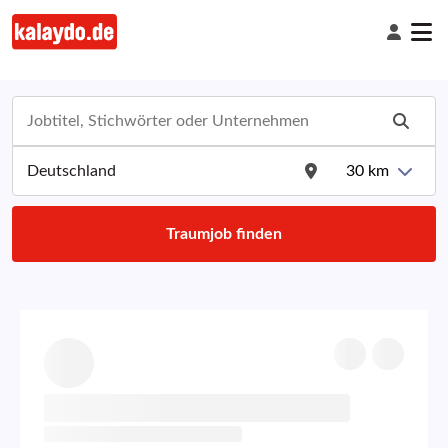
30
km
Traumjob finden