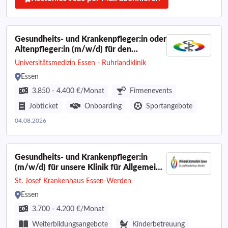
Gesundheits- und Krankenpfleger:in oder
Altenpfleger:in (m/w/d) für den
pflegerischen Springer:innenpool -
Universitätsmedizin Essen - Ruhrlandklinik
Werden Sie Teil des Teams!
Essen
3.850 - 4.400 €/Monat
Firmenevents
Jobticket
Onboarding
Sportangebote
04.08.2026
Gesundheits- und Krankenpfleger:in
(m/w/d) für unsere Klinik für Allgemein-,
Viszeral- und Gefäßchirurgie - Wir
St. Josef Krankenhaus Essen-Werden
freuen uns auf Sie!fach
Essen
3.700 - 4.200 €/Monat
Weiterbildungsangebote
Kinderbetreuung