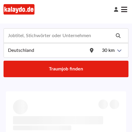
30
km
Traumjob finden