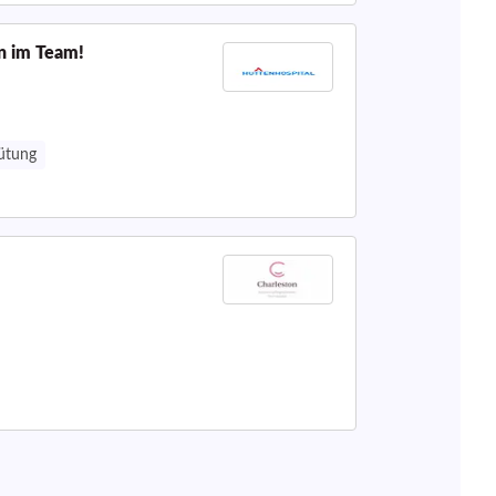
n im Team!
gütung