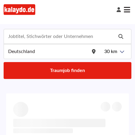
30
km
Traumjob finden