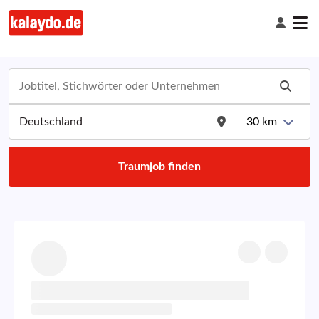
30
km
Traumjob finden